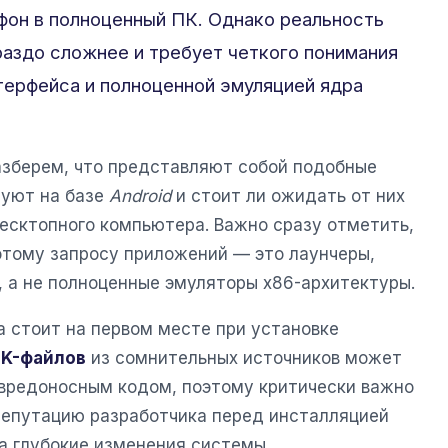
он в полноценный ПК. Однако реальность
аздо сложнее и требует четкого понимания
терфейса и полноценной эмуляцией ядра
азберем, что представляют собой подобные
руют на базе
Android
и стоит ли ожидать от них
есктопного компьютера. Важно сразу отметить,
этому запросу приложений — это лаунчеры,
 а не полноценные эмуляторы x86-архитектуры.
а стоит на первом месте при установке
PK-файлов
из сомнительных источников может
вредоносным кодом, поэтому критически важно
репутацию разработчика перед инсталляцией
а глубокие изменения системы.