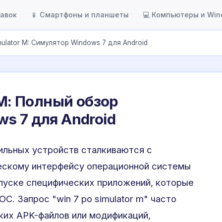
тавок
📱 Смартфоны и планшеты
💻 Компьютеры и Wi
mulator M: Симулятор Windows 7 для Android
 M: Полный обзор
s 7 для Android
ильных устройств сталкиваются с
ческому интерфейсу операционной системы
пуске специфических приложений, которые
С. Запрос "win 7 po simulator m" часто
ких APK-файлов или модификаций,