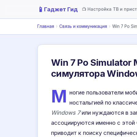
📱
Гаджет Гид
📺 Настройка ТВ и прис
Главная
›
Связь и коммуникация
›
Win 7 Po Si
Win 7 Po Simulator
симулятора Window
М
ногие пользователи моб
ностальгией по класси
Windows 7
или нуждаются в за
ассоциируются именно с этой О
приводит к поиску специфичес