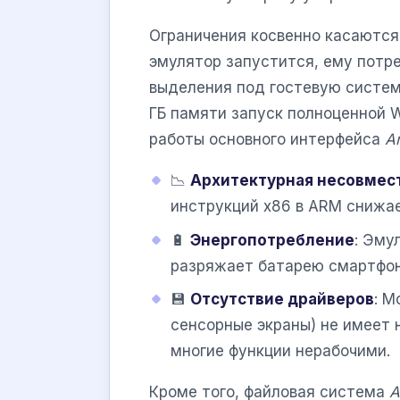
Ограничения косвенно касаются
эмулятор запустится, ему потр
выделения под гостевую систем
ГБ памяти запуск полноценной 
работы основного интерфейса
A
📉
Архитектурная несовмес
инструкций x86 в ARM снижае
🔋
Энергопотребление
: Эму
разряжает батарею смартфон
💾
Отсутствие драйверов
: М
сенсорные экраны) не имеет 
многие функции нерабочими.
Кроме того, файловая система
A