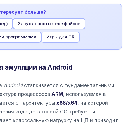
нтересует больше?
чер)
Запуск простых exe файлов
ми программами
Игры для ПК
я эмуляции на Android
а
Android
сталкивается с фундаментальными
тектура процессоров
ARM
, используемая в
ается от архитектуры
x86/x64
, на которой
нения кода десктопной ОС требуется
здает колоссальную нагрузку на ЦП и приводит