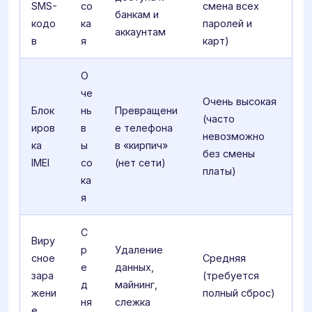
SMS-
со
смена всех
банкам и
кодо
ка
паролей и
аккаунтам
в
я
карт)
О
че
Очень высокая
Блок
нь
Превращени
(часто
иров
в
е телефона
невозможно
ка
ы
в «кирпич»
без смены
IMEI
со
(нет сети)
платы)
ка
я
С
Виру
р
Удаление
сное
Средняя
е
данных,
зара
(требуется
д
майнинг,
жени
полный сброс)
ня
слежка
е