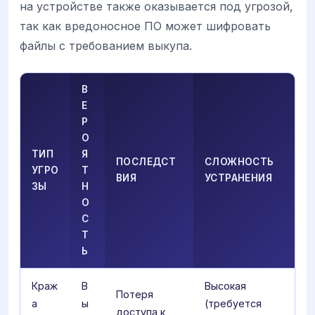
на устройстве также оказывается под угрозой,
так как вредоносное ПО может шифровать
файлы с требованием выкупа.
В
Е
Р
О
ТИП
Я
ПОСЛЕДСТ
СЛОЖНОСТЬ
УГРО
Т
ВИЯ
УСТРАНЕНИЯ
ЗЫ
Н
О
С
Т
Ь
Краж
В
Высокая
Потеря
а
ы
(требуется
доступа к