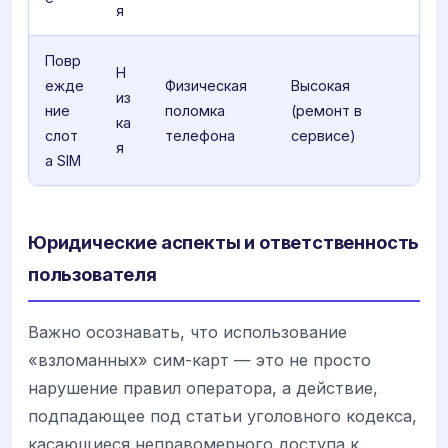
я
Повр
Н
ежде
Физическая
Высокая
из
ние
поломка
(ремонт в
ка
слот
телефона
сервисе)
я
а SIM
Юридические аспекты и ответственность
пользователя
Важно осознавать, что использование
«взломанных» сим-карт — это не просто
нарушение правил оператора, а действие,
подпадающее под статьи уголовного кодекса,
касающиеся неправомерного доступа к