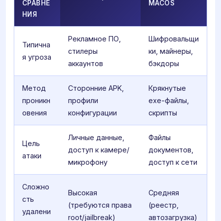
СРАВНЕ
MACOS
НИЯ
Рекламное ПО,
Шифровальщи
Типична
стилеры
ки, майнеры,
я угроза
аккаунтов
бэкдоры
Метод
Сторонние APK,
Крякнутые
проникн
профили
exe-файлы,
овения
конфигурации
скрипты
Личные данные,
Файлы
Цель
доступ к камере/
документов,
атаки
микрофону
доступ к сети
Сложно
Высокая
Средняя
сть
(требуются права
(реестр,
удалени
root/jailbreak)
автозагрузка)