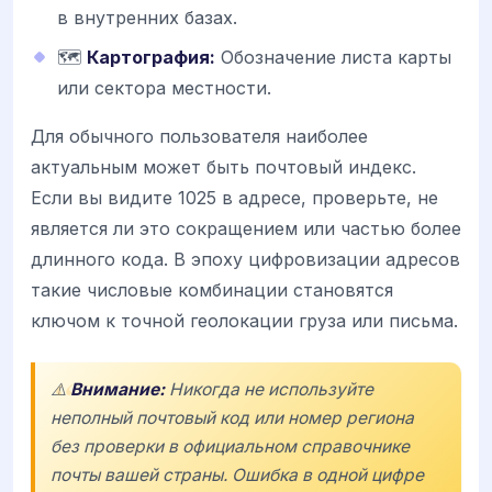
в внутренних базах.
🗺️
Картография:
Обозначение листа карты
или сектора местности.
Для обычного пользователя наиболее
актуальным может быть почтовый индекс.
Если вы видите 1025 в адресе, проверьте, не
является ли это сокращением или частью более
длинного кода. В эпоху цифровизации адресов
такие числовые комбинации становятся
ключом к точной геолокации груза или письма.
⚠️
Внимание:
Никогда не используйте
неполный почтовый код или номер региона
без проверки в официальном справочнике
почты вашей страны. Ошибка в одной цифре