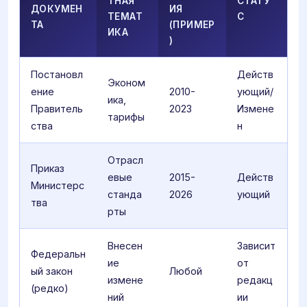
ТНАЯ
СТАТУ
ДОКУМЕН
ИЯ
ТЕМАТ
С
ТА
(ПРИМЕР
ИКА
)
Постановл
Действ
Эконом
ение
2010-
ующий/
ика,
Правитель
2023
Измене
тарифы
ства
н
Отрасл
Приказ
евые
2015-
Действ
Министерс
станда
2026
ующий
тва
рты
Внесен
Зависит
Федеральн
ие
от
ый закон
Любой
измене
редакц
(редко)
ний
ии