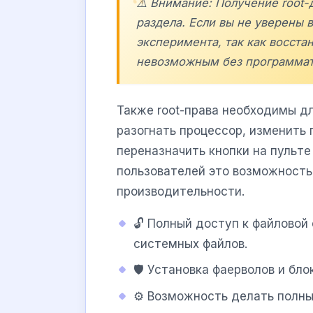
⚠️ Внимание: Получение root-
раздела. Если вы не уверены 
эксперимента, так как восста
невозможным без программат
Также root-права необходимы д
разогнать процессор, изменить
переназначить кнопки на пульт
пользователей это возможност
производительности.
🔓 Полный доступ к файловой
системных файлов.
🛡️ Установка фаерволов и бл
⚙️ Возможность делать полны