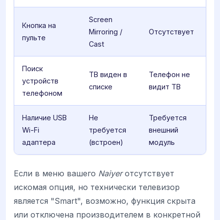
Screen
Кнопка на
Mirroring /
Отсутствует
пульте
Cast
Поиск
ТВ виден в
Телефон не
устройств
списке
видит ТВ
телефоном
Наличие USB
Не
Требуется
Wi-Fi
требуется
внешний
адаптера
(встроен)
модуль
Если в меню вашего
Naiyer
отсутствует
искомая опция, но технически телевизор
является "Smart", возможно, функция скрыта
или отключена производителем в конкретной