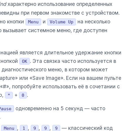
ind
характерно использование определенных
чевидны при первом знакомстве с устройством.
но кнопки
и
на несколько
Menu
Volume Up
то вызывает системное меню, где доступен
нацией является длительное удержание кнопки
 кнопкой
. Эта связка часто используется в
OK
 диагностического меню, в котором может
apture» или «Save Image». Если на вашем пульте
 «#», попробуйте использовать её в сочетании с
р,
+
.
*
0
одновременно на 5 секунд — часто
Pause
.
о
,
,
,
,
— классический код
Menu
1
9
9
9