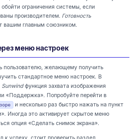
к обойти ограничения системы, если
ованы производителем.
Готовность
т вашим главным союзником.
рез меню настроек
ть пользователю, желающему получить
зучить стандартное меню настроек. В
в
Sunwind
функция захвата изображения
ли «Поддержка». Попробуйте перейти в
и несколько раз быстро нажать на пункт
зоре
». Иногда это активирует скрытое меню
ться опция «Сделать снимок экрана».
л к успеху, стоит проверить раздел