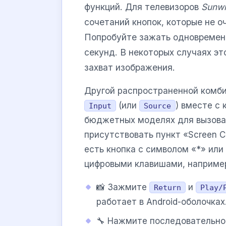
функций. Для телевизоров
Sunw
сочетаний кнопок, которые не о
Попробуйте зажать одновремен
секунд. В некоторых случаях э
захват изображения.
Другой распространенной комби
(или
) вместе с
Input
Source
бюджетных моделях для вызова
присутствовать пункт «Screen C
есть кнопка с символом «*» или
цифровыми клавишами, наприме
📸 Зажмите
и
Return
Play/
работает в Android-оболочках
🔧 Нажмите последовательн