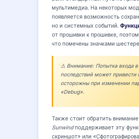
мультимедиа. На некоторых мод
появляется возможность сохран
но и системных событий.
Функц
от прошивки к прошивке, поэтом
что помечены значками шестерен
⚠️ Внимание: Попытка входа 
последствий может привести к
осторожны при изменении пар
«Debug».
Также стоит обратить внимание
Sunwind
поддерживает эту функ
скриншот» или «Сфотографироват