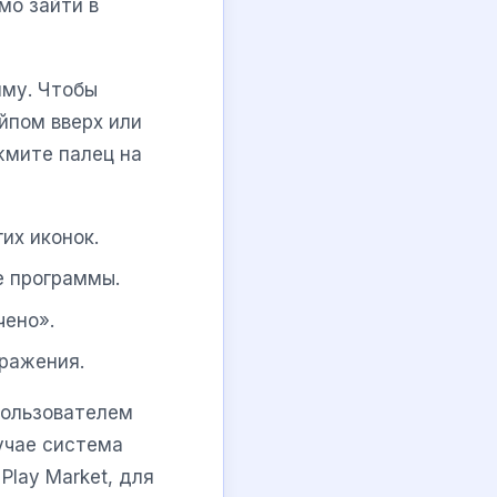
мо зайти в
мму. Чтобы
йпом вверх или
жмите палец на
их иконок.
ие программы.
чено».
бражения.
пользователем
учае система
Play Market, для