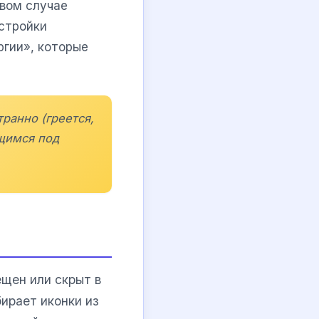
рвом случае
астройки
ргии», которые
ранно (греется,
щимся под
щен или скрыт в
ирает иконки из