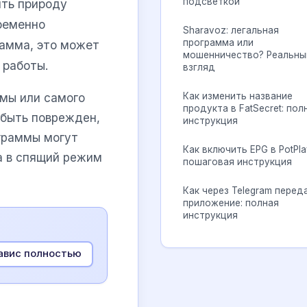
подсветкой
ять природу
ременно
Sharavoz: легальная
программа или
рамма, это может
мошенничество? Реальны
 работы.
взгляд
Как изменить название
мы или самого
продукта в FatSecret: пол
быть поврежден,
инструкция
ограммы могут
Как включить EPG в PotPla
а в спящий режим
пошаговая инструкция
Как через Telegram перед
приложение: полная
инструкция
завис полностью