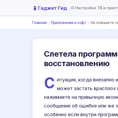
📱
Гаджет Гид
📺 Настройка ТВ и прис
Главная
›
Приложения и софт
›
На планшете с
Слетела программа
восстановлению
С
итуация, когда внезапно
может застать врасплох 
нажимаете на привычную иконк
сообщение об ошибке или же з
особенно если внутри програ