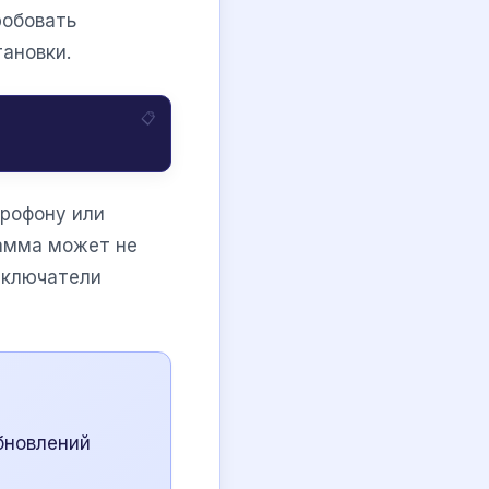
робовать
тановки.
крофону или
рамма может не
еключатели
бновлений