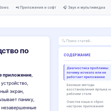
ndows
📲 Приложения и софт
🎧 Звук и мультимедиа
дство по
СОДЕРЖАНИЕ
Диагностика проблемы:
почему исчезло или не
е приложение
,
работает приложение
 устройство,
Базовые методы
восстановления ярлыка н
ный экран,
рабочем столе
ызывает панику,
Очистка кэша и сброс
настроек приложения
и незавершенные