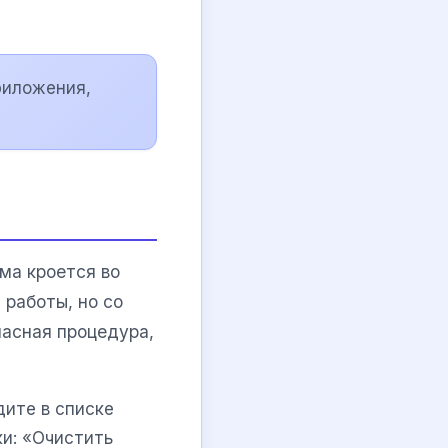
риложения,
ема кроется во
работы, но со
асная процедура,
дите в списке
и: «Очистить