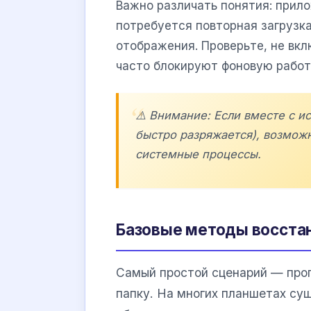
Важно различать понятия: прило
потребуется повторная загрузка
отображения. Проверьте, не вк
часто блокируют фоновую рабо
⚠️ Внимание: Если вместе с и
быстро разряжается), возмож
системные процессы.
Базовые методы восстан
Самый простой сценарий — прог
папку. На многих планшетах су