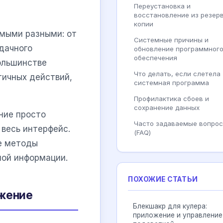
Переустановка и
восстановление из резер
копии
мыми разными: от
Системные причины и
дачного
обновление программног
обеспечения
большинстве
Что делать, если слетела
тичных действий,
системная программа
Профилактика сбоев и
сохранение данных
ние просто
Часто задаваемые вопро
 весь интерфейс.
(FAQ)
е методы
ной информации.
ПОХОЖИЕ СТАТЬИ
ожение
Блекшакр для кулера:
приложение и управление