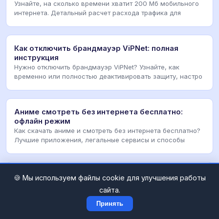
Узнайте, на сколько времени хватит 200 Мб мобильного
интернета. Детальный расчет расхода трафика для
Как отключить брандмауэр ViPNet: полная
инструкция
Нужно отключить брандмауэр ViPNet? Узнайте, как
временно или полностью деактивировать защиту, настро
Аниме смотреть без интернета бесплатно:
офлайн режим
Как скачать аниме и смотреть без интернета бесплатно?
Лучшие приложения, легальные сервисы и способы
Сетеринг сетап: как правильно настроить и
🍪 Мы используем файлы cookie для улучшения работы
запустить
сайта.
Полный гид по сетапу оборудования: от распаковки до
финальной калибровки. Разбор ошибок, чек-листы и
Принять