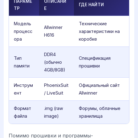
ПАРАМЕ
ОПИСАНИ
ГДЕ НАЙТИ
ТР
Е
Модель
Технические
Allwinner
процесс
характеристики на
H616
ора
коробке
DDR4
Тип
Спецификация
(обычно
памяти
прошивки
4GB/8GB)
Инструм
PhoenixSuit
Официальный сайт
ент
/ LiveSuit
Allwinner
Формат
.img (raw
Форумы, облачные
файла
image)
хранилища
Помимо прошивки и программы-