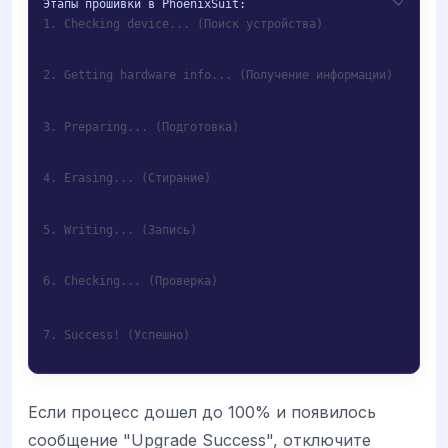
1. Checking device... (Поиск устройства)
2. Getting hardware info... (Получение информации)
3. Preparing... (Подготовка)
4. Erasing... (Стирание)
5. Writing... (Запись)
6. Checking... (Проверка)
7. Success! (Успешно)
Если процесс дошел до 100% и появилось
сообщение "Upgrade Success", отключите