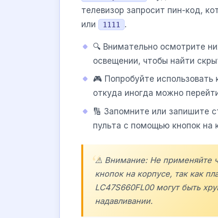
телевизор запросит пин-код, к
или
.
1111
🔍 Внимательно осмотрите н
освещении, чтобы найти скры
🎮 Попробуйте использовать
откуда иногда можно перейти
🔢 Запомните или запишите с
пульта с помощью кнопок на 
⚠️ Внимание: Не применяйте 
кнопок на корпусе, так как п
LC47S660FL00
могут быть хру
надавливании.