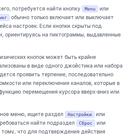
сего, потребуется найти кнопку
или
Menu
обычно только включает или выключает
wer
ейса настроек. Если кнопки скрыты под
и, ориентируясь на пиктограммы, выдавленные
изических кнопок может быть крайне
еализованы в виде одного джойстика или набора
идется проявить терпение, последовательно
омкости или переключения каналов, которые в
функцию перемещения курсора вверх-вниз или
авное меню, ищите раздел
или
Настройки
требоваться найти подраздел
или
Сброс
 к тому, что для подтверждения действия