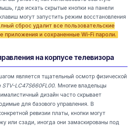
ышь, где искать скрытые кнопки на панели
 клавиш могут запустить режим восстановления
олный сброс удалит все пользовательские
е приложения и сохраненные Wi-Fi пароли.
правления на корпусе телевизора
шагом является тщательный осмотр физической
a STV-LC47S660FL00
. Многие владельцы
нималистичный дизайн часто скрывает
одимые для базового управления. В
конкретной ревизии платы, кнопки могут
оку или сзади, иногда они замаскированы под