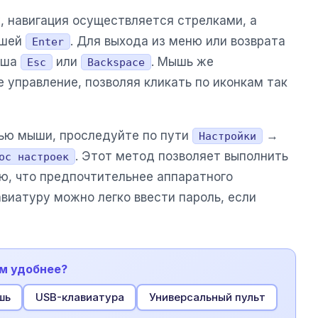
, навигация осуществляется стрелками, а
ишей
. Для выхода из меню или возврата
Enter
иша
или
. Мышь же
Esc
Backspace
 управление, позволяя кликать по иконкам так
ью мыши, проследуйте по пути
→
Настройки
. Этот метод позволяет выполнить
ос настроек
ню, что предпочтительнее аппаратного
виатуру можно легко ввести пароль, если
ам удобнее?
шь
USB-клавиатура
Универсальный пульт