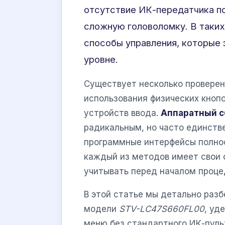
отсутствие ИК-передатчика по
сложную головоломку. В таких
способы управления, которые
уровне.
Существует несколько проверен
использования физических кноп
устройств ввода.
Аппаратный с
радикальным, но часто единств
программные интерфейсы полнос
каждый из методов имеет свои 
учитывать перед началом проце
В этой статье мы детально раз
модели
STV-LC47S660FL00
, уд
меню без стандартного ИК-пульт