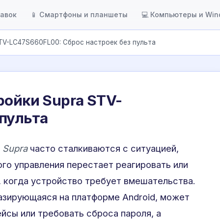
тавок
📱 Смартфоны и планшеты
💻 Компьютеры и Wi
TV-LC47S660FL00: Сброс настроек без пульта
ройки Supra STV-
пульта
в
Supra
часто сталкиваются с ситуацией,
ого управления перестает реагировать или
, когда устройство требует вмешательства.
базирующаяся на платформе Android, может
йсы или требовать сброса пароля, а