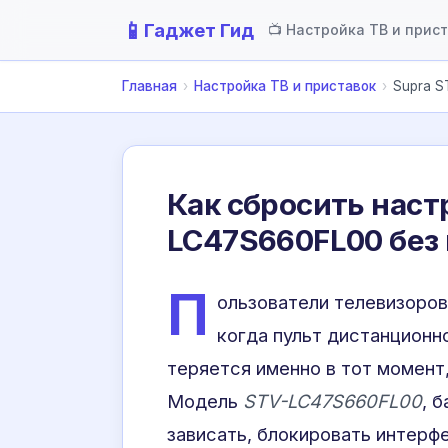
📱
Гаджет Гид
📺 Настройка ТВ и прис
Главная
›
Настройка ТВ и приставок
›
Supra S
Как сбросить наст
LC47S660FL00 без 
П
ользователи телевизоро
когда пульт дистанционн
теряется именно в тот момент
Модель
STV-LC47S660FL00
, 
зависать, блокировать интерфе