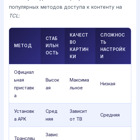
популярных методов доступа к контенту на
TCL
:
КАЧЕСТ
СЛОЖНОС
СТАБ
ВО
ТЬ
МЕТОД
ИЛЬН
КАРТИН
НАСТРОЙК
ОСТЬ
КИ
И
Официал
ьная
Высок
Максима
Низкая
приставк
ая
льное
а
Установк
Сред
Зависит
Средняя
а APK
няя
от ТВ
Завис
Трансляц