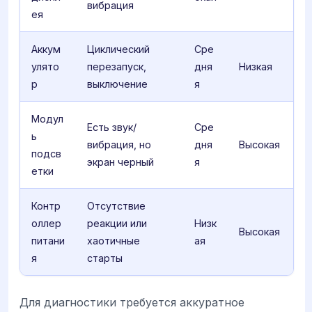
вибрация
ея
Аккум
Циклический
Сре
улято
перезапуск,
дня
Низкая
р
выключение
я
Модул
Есть звук/
Сре
ь
вибрация, но
дня
Высокая
подсв
экран черный
я
етки
Контр
Отсутствие
оллер
реакции или
Низк
Высокая
питани
хаотичные
ая
я
старты
Для диагностики требуется аккуратное