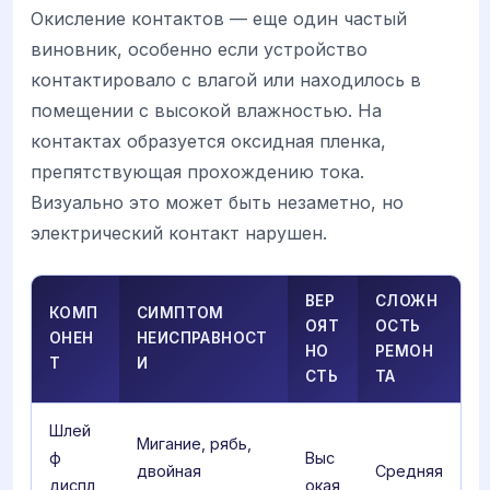
Окисление контактов — еще один частый
виновник, особенно если устройство
контактировало с влагой или находилось в
помещении с высокой влажностью. На
контактах образуется оксидная пленка,
препятствующая прохождению тока.
Визуально это может быть незаметно, но
электрический контакт нарушен.
ВЕР
СЛОЖН
КОМП
СИМПТОМ
ОЯТ
ОСТЬ
ОНЕН
НЕИСПРАВНОСТ
НО
РЕМОН
Т
И
СТЬ
ТА
Шлей
Мигание, рябь,
ф
Выс
двойная
Средняя
диспл
окая