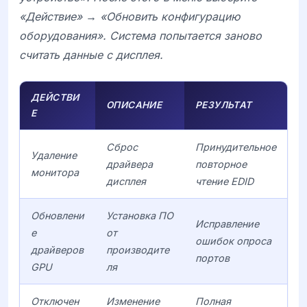
«Действие» → «Обновить конфигурацию
оборудования». Система попытается заново
считать данные с дисплея.
ДЕЙСТВИ
ОПИСАНИЕ
РЕЗУЛЬТАТ
Е
Сброс
Принудительное
Удаление
драйвера
повторное
монитора
дисплея
чтение EDID
Обновлени
Установка ПО
Исправление
е
от
ошибок опроса
драйверов
производите
портов
GPU
ля
Отключен
Изменение
Полная