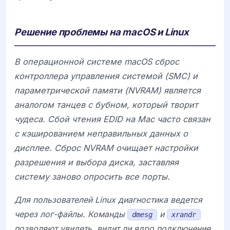
Решение проблемы на macOS и Linux
В операционной системе
macOS
сброс
контроллера управления системой (SMC) и
параметрической памяти (NVRAM) является
аналогом танцев с бубном, который творит
чудеса. Сбой чтения EDID на Mac часто связан
с кэшированием неправильных данных о
дисплее. Сброс NVRAM очищает настройки
разрешения и выбора диска, заставляя
систему заново опросить все порты.
Для пользователей
Linux
диагностика ведется
через лог-файлы. Команды
и
dmesg
xrandr
позволяют увидеть, видит ли ядро подключение