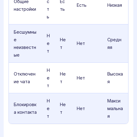
Общие
с
Ес
Есть
Низкая
настройки
т
ть
ь
Бесшумны
Н
е
Не
Средн
е
Нет
неизвестн
т
яя
т
ые
Н
Отключен
Не
Высока
е
Нет
ие чата
т
я
т
Н
Макси
Блокировк
Не
е
Нет
мальна
а контакта
т
т
я