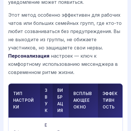
уведомление может появиться.
Этот метод особенно эффективен для рабочих
чатов или больших семейных групп, где кто-то
любит созваниваться без предупреждения. Вы
не выходите из группы, не обижаете
участников, но защищаете свои нервы.
Персонализация
настроек — ключ к
комфортному использованию мессенджера в
современном ритме жизни.
З
ВИ
ТИП
ВСПЛЫВ
ЭФФЕК
В
БР
НАСТРОЙ
АЮЩЕЕ
ТИВН
У
АЦ
КИ
ОКНО
ОСТЬ
К
ИЯ
Е