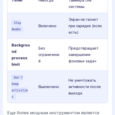
Timer
Никогда
таймера сна
системы
Экран не гаснет
Stay
Включено
при зарядке (если
Awake
есть)
Backgrou
Без
Предотвращает
nd
ограничени
завершение
process
й
фоновых задач
limit
Don't
Не уничтожать
keep
Выключено
активности после
activitie
выхода
s
Еще более мощным инструментом является