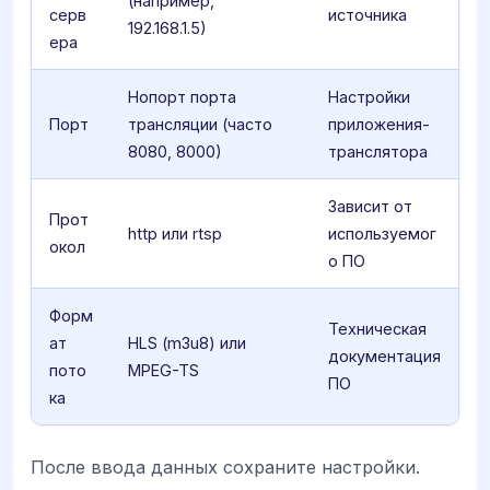
(например,
серв
источника
192.168.1.5)
ера
Нопорт порта
Настройки
Порт
трансляции (часто
приложения-
8080, 8000)
транслятора
Зависит от
Прот
http или rtsp
используемог
окол
о ПО
Форм
Техническая
ат
HLS (m3u8) или
документация
пото
MPEG-TS
ПО
ка
После ввода данных сохраните настройки.