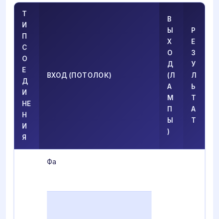
Т
В
И
Ы
Р
П
Х
Е
С
О
З
О
Д
У
Е
ВХОД (ПОТОЛОК)
(Л
Л
Д
А
Ь
И
М
Т
НЕ
П
А
Н
Ы
Т
И
)
Я
Фа