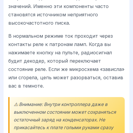
значений. Именно эти компоненты часто
становятся источником неприятного
высокочастотного писка.
В нормальном режиме ток проходит через
контакты реле к патронам ламп. Когда вы
нажимаете кнопку на пульте, радиосигнал
будит декодер, который переключает
состояние реле. Если же микросхема «зависла»
или сгорела, цепь может разорваться, оставив
вас в темноте.
⚠️ Внимание: Внутри контроллера даже в
выключенном состоянии может сохраняться
остаточный заряд на конденсаторах. Не
прикасайтесь к плате голыми руками сразу