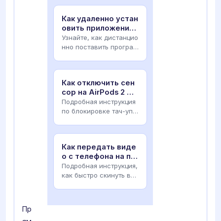
висам, настройкам ви
брации iOS и л
Как удаленно устан
овить приложение
на Android: 5 спосо
Узнайте, как дистанцио
бов
нно поставить програм
му на телефон. Инструк
ция по установке APK ч
ерез Google P
Как отключить сен
сор на AirPods 2 дл
я Android: полное р
Подробная инструкция
уководство
по блокировке тач-упр
авления AirPods 2 на A
ndroid. Узнайте, как изб
ежать случай
Как передать виде
о с телефона на пл
аншет Android: 5 сп
Подробная инструкция,
особов
как быстро скинуть вид
ео с телефона на план
шет Android. Wi-Fi, Blue
tooth, USB-
Пр