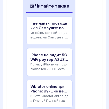
📖 Читайте также
Где найти проводн
ик в Самсунге: поис
к скрытых файлов
Узнайте, как найти про
водник на Самсунге. И
нструкция по включени
ю «Мои файлы», устан
овка альтернатив
iPhone не видит 5G
WiFi роутер ASUS:
причины и решение
Почему iPhone не подк
лючается к 5 ГГц сети
ASUS? Полный гид по н
астройке роутера, сме
не региона, шир
Vibrator online для i
Phone: лучшие веб-
сервисы и приложе
Ищете vibrator online дл
ния
я iPhone? Полный гид п
о безопасным веб-сер