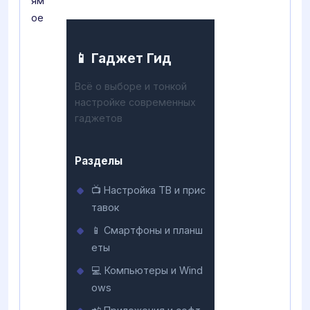
ям
ое
📱 Гаджет Гид
Всё о выборе и тонкой
настройке современных
гаджетов
Разделы
📺 Настройка ТВ и прис
тавок
📱 Смартфоны и планш
еты
💻 Компьютеры и Wind
ows