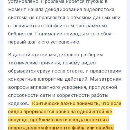
установлено. Проблема кроется глубже: в
момент начала декодирования видеопотока
система не справляется с объемом данных или
сталкивается с конфликтом программных
библиотек. Понимание природы этого сбоя —
первый шаг к его устранению.
В данной статье мы детально разберем
технические причины, почему видео
обрывается сразу после старта, и предоставим
конкретные алгоритмы действий. Мы затронем
вопросы аппаратного ускорения, пропускной
способности сети и корректности работы
кодеков.
Критически важно понимать, что если
видео прерывается ровно на одной и той же
секунде, проблема почти всегда кроется в
поврежденном фрагменте файла или ошибке