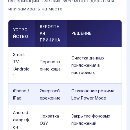
буферизации. Счетчик
Num
может дергаться
или замирать на месте.
ВЕРОЯТН
УСТРО
АЯ
РЕШЕНИЕ
ЙСТВО
ПРИЧИНА
Smart
Очистка данных
TV
Переполн
приложения в
(Android
ение кэша
настройках
)
iPhone /
Энергосб
Отключение режима
iPad
ережение
Low Power Mode
Android
Нехватка
Закрытие фоновых
смартф
ОЗУ
приложений
он