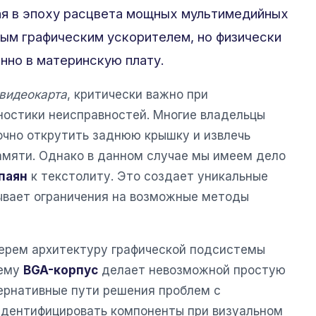
ая в эпоху расцвета мощных мультимедийных
ым графическим ускорителем, но физически
нно в материнскую плату.
 видеокарта
, критически важно при
ностики неисправностей. Многие владельцы
очно открутить заднюю крышку и извлечь
амяти. Однако в данном случае мы имеем дело
паян
к текстолиту. Это создает уникальные
ывает ограничения на возможные методы
берем архитектуру графической подсистемы
чему
BGA-корпус
делает невозможной простую
ернативные пути решения проблем с
идентифицировать компоненты при визуальном