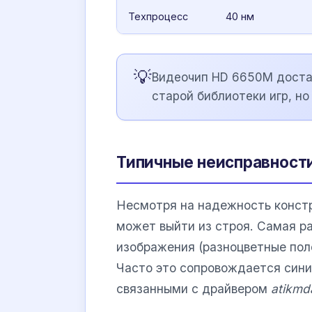
Техпроцесс
40 нм
💡
Видеочип HD 6650M доста
старой библиотеки игр, н
Типичные неисправност
Несмотря на надежность конст
может выйти из строя. Самая р
изображения (разноцветные поло
Часто это сопровождается сини
связанными с драйвером
atikmd