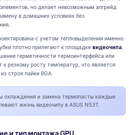
элементов, но делает невозможным апгрейд
замену в домашних условиях без
ния.
роектирована с учетом тепловыделения именно
рубки плотно прилегают к площадке
видеочипа
,
ушение герметичности термоинтерфейса или
 к резкому росту температур, что является
 из строя пайки BGA.
мы охлаждения и замена термопасты каждые
длевают жизнь видеочипу в ASUS N53T.
ие и тип монтажа GPU