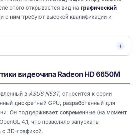
сле этого открывается вид на
графический
и с ним требуют высокой квалификации и
стики видеочипа Radeon HD 6650M
овленный в
ASUS N53T
, относится к серии
енный дискретный GPU, разработанный для
ени. Он поддерживает современные (на момент
 OpenGL 4.1, что позволяло запускать
 с 3D-графикой.