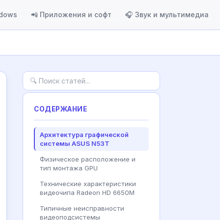
ndows
📲 Приложения и софт
🎧 Звук и мультимедиа
СОДЕРЖАНИЕ
Архитектура графической
системы ASUS N53T
Физическое расположение и
тип монтажа GPU
Технические характеристики
видеочипа Radeon HD 6650M
Типичные неисправности
видеоподсистемы