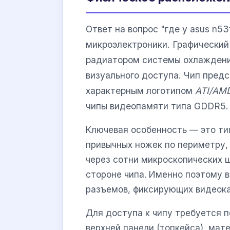
Ответ на вопрос "где у asus n5
микроэлектроники. Графический
радиатором системы охлаждени
визуального доступа. Чип пред
характерным логотипом
ATI/AM
чипы видеопамяти типа GDDR5.
Ключевая особенность — это т
привычных ножек по периметру,
через сотни микроскопических 
стороне чипа. Именно поэтому в
разъемов, фиксирующих видеока
Для доступа к чипу требуется п
верхней панели (топкейса), ма