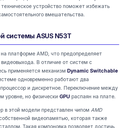
в техническое устройство поможет избежать
самостоятельного вмешательства.
ой системы ASUS N53T
 на платформе AMD, что предопределяет
 видеовыхода. В отличие от систем с
десь применяется механизм
Dynamic Switchable
 системе одновременно работают два
в процессор и дискретное. Переключение между
м уровне, но физически
GPU
распаян на плате.
р в этой модели представлен чипом
AMD
 собственной видеопамятью, которая также
сталлом. Такая компоновка позволяет достичь