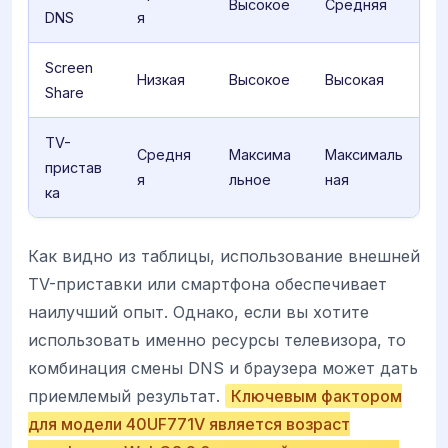
Высокое
Средняя
DNS
я
Screen
Низкая
Высокое
Высокая
Share
TV-
Средня
Максима
Максималь
пристав
я
льное
ная
ка
Как видно из таблицы, использование внешней
TV-приставки или смартфона обеспечивает
наилучший опыт. Однако, если вы хотите
использовать именно ресурсы телевизора, то
комбинация смены DNS и браузера может дать
приемлемый результат.
Ключевым фактором
для модели 40UF771V является возраст