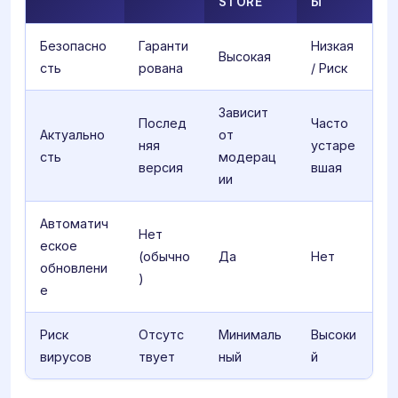
STORE
Ы
Безопасно
Гаранти
Низкая
Высокая
сть
рована
/ Риск
Зависит
Послед
Часто
Актуально
от
няя
устаре
сть
модерац
версия
вшая
ии
Автоматич
Нет
еское
(обычно
Да
Нет
обновлени
)
е
Риск
Отсутс
Минималь
Высоки
вирусов
твует
ный
й