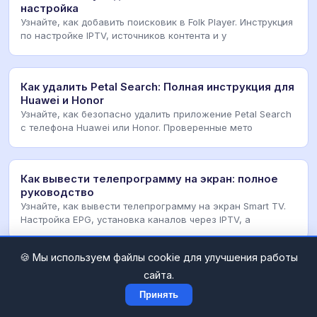
настройка
Узнайте, как добавить поисковик в Folk Player. Инструкция
по настройке IPTV, источников контента и у
Как удалить Petal Search: Полная инструкция для
Huawei и Honor
Узнайте, как безопасно удалить приложение Petal Search
с телефона Huawei или Honor. Проверенные мето
Как вывести телепрограмму на экран: полное
руководство
Узнайте, как вывести телепрограмму на экран Smart TV.
Настройка EPG, установка каналов через IPTV, а
🍪 Мы используем файлы cookie для улучшения работы
The Fiendish Tragedy: Обзор мрачной игры о
сайта.
заточении
Принять
Подробный разбор игры 'The Fiendish Tragedy of an
Imprisoned and Impregnated Girl'. Анализ сюжета, м