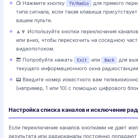
📺 Нажмите кнопку
для прямого пере
TV/Radio
типа сигнала, если такая клавиша присутствует
вашем пульте.
🔼🔽 Используйте кнопки переключения каналов
или вниз, чтобы перескочить на соседнюю част
видеопотоком.
🔙 Попробуйте нажать
или
для вых
Exit
Back
текущего информационного окна радиостанции
📟 Введите номер известного вам телевизионно
(например, 1 или 10) с помощью цифрового блок
Настройка списка каналов и исключение рад
Если переключение каналов кнопками не дает же
результата или радиоканалы постоянно попадают