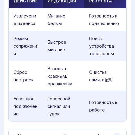
ДЕЙСТВИЕ
ИНДИКАЦИЯ
РЕЗУЛЬТАТ
Извлечени
Мигание
Готовность к
е из кейса
белым
подключению
Режим
Поиск
Быстрое
сопряжени
устройства
мигание
я
телефоном
Вспышка
Сброс
Очистка
красным/
настроек
памяти配对
оранжевым
Успешное
Голосовой
Готовность к
подключен
сигнал или
работе
ие
гудок