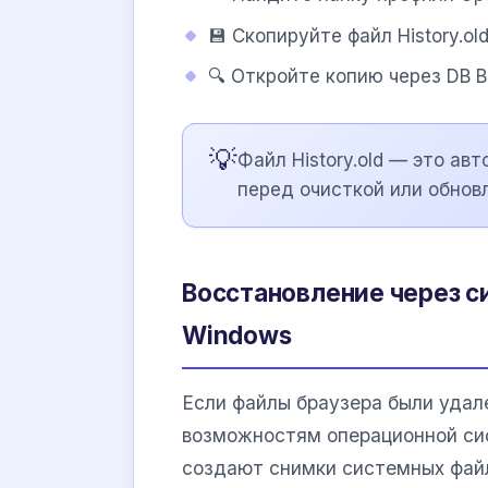
💾 Скопируйте файл History.ol
🔍 Откройте копию через DB Br
💡
Файл History.old — это ав
перед очисткой или обнов
Восстановление через с
Windows
Если файлы браузера были удале
возможностям операционной с
создают снимки системных файл