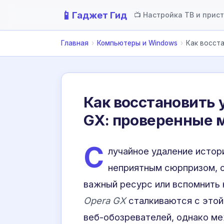
📱
Гаджет Гид
📺 Настройка ТВ и прис
Главная
›
Компьютеры и Windows
›
Как восст
Как восстановить 
GX: проверенные 
С
лучайное удаление истор
неприятным сюрпризом, о
важный ресурс или вспомнить 
Opera GX
сталкиваются с этой
веб-обозревателей, однако ме