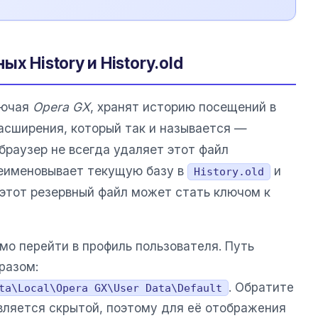
х History и History.old
лючая
Opera GX
, хранят историю посещений в
расширения, который так и называется —
 браузер не всегда удаляет этот файл
реименовывает текущую базу в
и
History.old
этот резервный файл может стать ключом к
мо перейти в профиль пользователя. Путь
разом:
. Обратите
ta\Local\Opera GX\User Data\Default
ляется скрытой, поэтому для её отображения