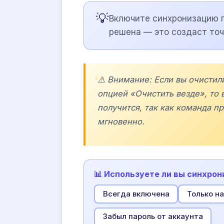
💡
Включите синхронизацию 
решена — это создаст точ
⚠️ Внимание: Если вы очистил
опцией «Очистить везде», то 
получится, так как команда п
мгновенно.
📊 Используете ли вы синхрон
Всегда включена
Только н
Забыл пароль от аккаунта