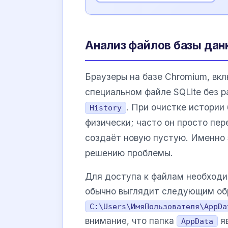
Анализ файлов базы данны
Браузеры на базе Chromium, вк
специальном файле SQLite без 
. При очистке истории
History
физически; часто он просто пе
создаёт новую пустую. Именно 
решению проблемы.
Для доступа к файлам необходи
обычно выглядит следующим об
C:\Users\ИмяПользователя\AppDa
внимание, что папка
яв
AppData