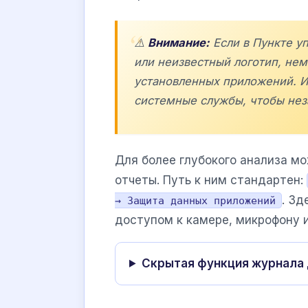
⚠️
Внимание:
Если в Пункте у
или неизвестный логотип, не
установленных приложений. И
системные службы, чтобы нез
Для более глубокого анализа мо
отчеты. Путь к ним стандартен:
. Зд
→ Защита данных приложений
доступом к камере, микрофону и
Скрытая функция журнала