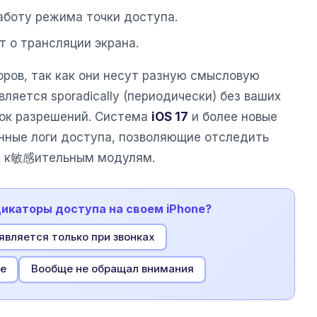
работу режима точки доступа.
т о трансляции экрана.
оров, так как они несут разную смысловую
вляется sporadically (периодически) без ваших
сок разрешений. Система
iOS 17
и более новые
нные логи доступа, позволяющие отследить
й к敏感ительным модулям.
дикаторы доступа на своем iPhone?
является только при звонках
не
Вообще не обращал внимания