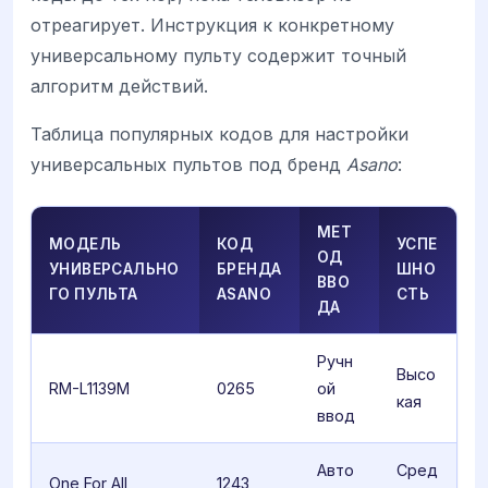
отреагирует. Инструкция к конкретному
универсальному пульту содержит точный
алгоритм действий.
Таблица популярных кодов для настройки
универсальных пультов под бренд
Asano
:
МЕТ
МОДЕЛЬ
КОД
УСПЕ
ОД
УНИВЕРСАЛЬНО
БРЕНДА
ШНО
ВВО
ГО ПУЛЬТА
ASANO
СТЬ
ДА
Ручн
Высо
RM-L1139M
0265
ой
кая
ввод
Авто
Сред
One For All
1243