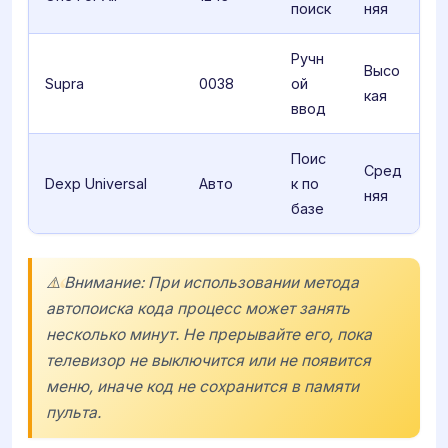
поиск
няя
Ручн
Высо
Supra
0038
ой
кая
ввод
Поис
Сред
Dexp Universal
Авто
к по
няя
базе
⚠️ Внимание: При использовании метода
автопоиска кода процесс может занять
несколько минут. Не прерывайте его, пока
телевизор не выключится или не появится
меню, иначе код не сохранится в памяти
пульта.