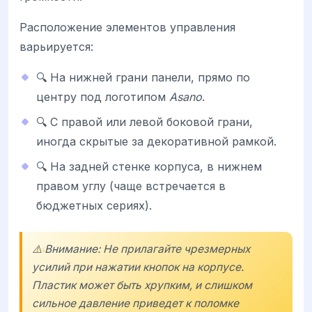
Расположение элементов управления
варьируется:
🔍 На нижней грани панели, прямо по
центру под логотипом
Asano
.
🔍 С правой или левой боковой грани,
иногда скрытые за декоративной рамкой.
🔍 На задней стенке корпуса, в нижнем
правом углу (чаще встречается в
бюджетных сериях).
⚠️ Внимание: Не прилагайте чрезмерных
усилий при нажатии кнопок на корпусе.
Пластик может быть хрупким, и слишком
сильное давление приведет к поломке