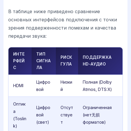
В таблице ниже приведено сравнение
основных интерфейсов подключения с точки
зрения подверженности помехам и качества
передачи звука:
ИНТЕ
ТИП
РИСК
ПОДДЕРЖКА
РФЕЙ
СИГНА
ГУЛА
HD-АУДИО
С
ЛА
Цифро
Низки
Полная (Dolby
HDMI
вой
й
Atmos, DTS:X)
Оптик
Цифро
Отсут
Ограниченная
а
вой
ствуе
(нет无损
(Toslin
(свет)
т
форматов)
k)