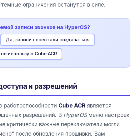
стемные ограничения останутся в силе.
лемой записи звонков на HyperOS?
Да, записи перестали создаваться
 не использую Cube ACR
 доступа и разрешений
ю работоспособности
Cube ACR
является
ошенных разрешений. В
HyperOS
меню настроек
рые критически важные переключатели могли
чено" после обновления прошивки. Вам