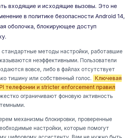
ть входящие и исходящие вызовы. Это не
менение в политике безопасности Android 14,
вая оболочка, блокирующее доступ
ку.
о стандартные методы настройки, работавшие
 оказываются неэффективными. Пользователи
оздаются вовсе, либо в файлах отсутствует
ько тишину или собственный голос.
Ключевая
I телефонии и stricter enforcement правил
 жестко ограничивают фоновую активность
стемными.
берем механизмы блокировки, проверенные
необходимые настройки, которые помогут
му цифровому ассистенту. Вам не нужно быть