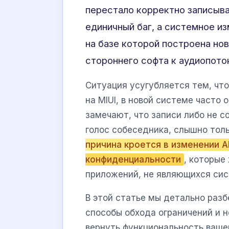
перестало корректно записыва
единичный баг, а системное из
на базе которой построена но
стороннего софта к аудиопото
Ситуация усугубляется тем, чт
на MIUI, в новой системе часто
замечают, что записи либо не с
голос собеседника, слышно тол
причина кроется в изменении AP
конфиденциальности
, которые
приложений, не являющихся си
В этой статье мы детально раз
способы обхода ограничений и 
вернуть функциональность ваше