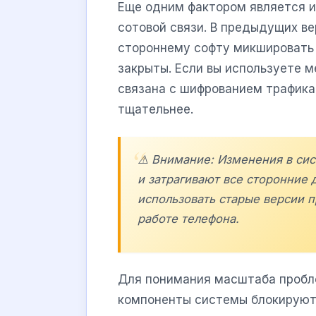
Еще одним фактором является и
сотовой связи. В предыдущих в
стороннему софту микшировать а
закрыты. Если вы используете 
связана с шифрованием трафика
тщательнее.
⚠️ Внимание: Изменения в сис
и затрагивают все сторонние 
использовать старые версии 
работе телефона.
Для понимания масштаба пробл
компоненты системы блокируют 