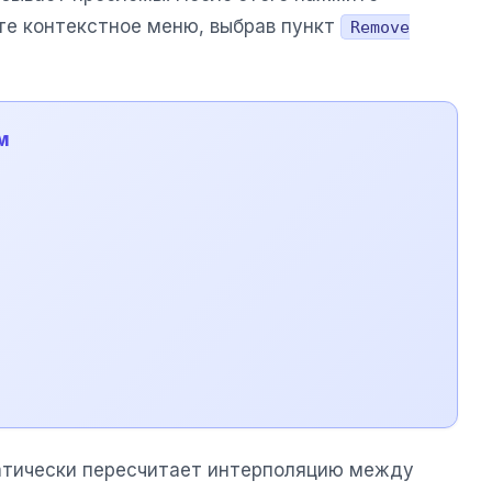
те контекстное меню, выбрав пункт
Remove
м
атически пересчитает интерполяцию между