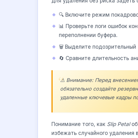
для удаления без риска задеть 
🔍 Включите режим покадрово
📊 Проверьте логи ошибок ко
переполнении буфера.
🗑️ Выделите подозрительный 
🔄 Сравните длительность ан
⚠️ Внимание: Перед внесение
обязательно создайте резерв
удаленные ключевые кадры п
Понимание того, как
Slip Petal
об
избежать случайного удаления 