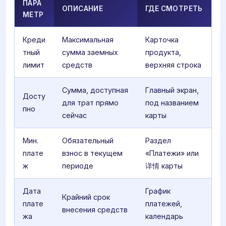
ПАРА
ОПИСАНИЕ
ГДЕ СМОТРЕТЬ
МЕТР
Креди
Максимальная
Карточка
тный
сумма заемных
продукта,
лимит
средств
верхняя строка
Сумма, доступная
Главный экран,
Досту
для трат прямо
под названием
пно
сейчас
карты
Мин.
Обязательный
Раздел
плате
взнос в текущем
«Платежи» или
ж
периоде
详情 карты
Дата
График
Крайний срок
плате
платежей,
внесения средств
жа
календарь