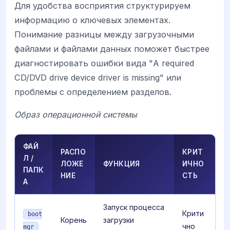
Для удобства восприятия структурируем
информацию о ключевых элементах.
Понимание разницы между загрузочными
файлами и файлами данных поможет быстрее
диагностировать ошибки вида "A required
CD/DVD drive device driver is missing" или
проблемы с определением разделов.
Образ операционной системы
ФАЙ
РАСПО
КРИТ
Л /
ЛОЖЕ
ФУНКЦИЯ
ИЧНО
ПАПК
НИЕ
СТЬ
А
Запуск процесса
Крити
boot
Корень
загрузки
чно
mgr