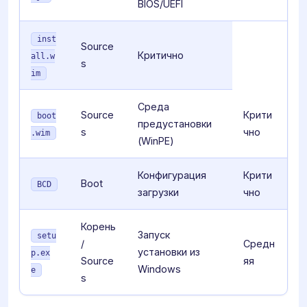
BIOS/UEFI
inst
Source
Критично
all.w
s
im
Среда
Source
Крити
boot
предустановки
s
чно
.wim
(WinPE)
Конфигурация
Крити
Boot
BCD
загрузки
чно
Корень
Запуск
setu
/
Средн
установки из
p.ex
Source
яя
Windows
e
s