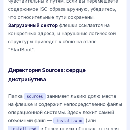
чувствительны к путям. Если вы перемещаете
содержимое ISO-образа вручную, убедитесь,
что относительные пути сохранены.
Загрузочный сектор
флешки ссылается на
конкретные адреса, и нарушение логической
структуры приведет к сбою на этапе
"StartBoot".
Директория Sources: сердце
дистрибутива
Папка
занимает львию долю места
sources
на флешке и содержит непосредственно файлы
операционной системы. Здесь лежит самый
объемный файл —
(или
install.wim
в более новых сборках, хотя для
install.esd