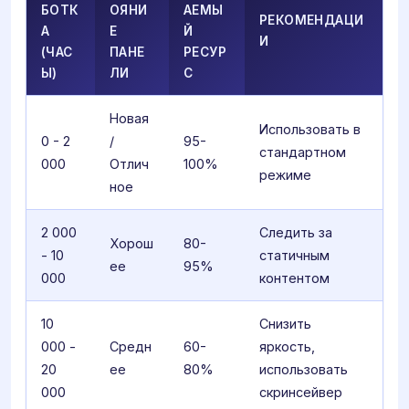
БОТК
ОЯНИ
АЕМЫ
РЕКОМЕНДАЦИ
А
Е
Й
И
(ЧАС
ПАНЕ
РЕСУР
Ы)
ЛИ
С
Новая
Использовать в
0 - 2
/
95-
стандартном
000
Отлич
100%
режиме
ное
2 000
Следить за
Хорош
80-
- 10
статичным
ее
95%
000
контентом
10
Снизить
000 -
Средн
60-
яркость,
20
ее
80%
использовать
000
скринсейвер