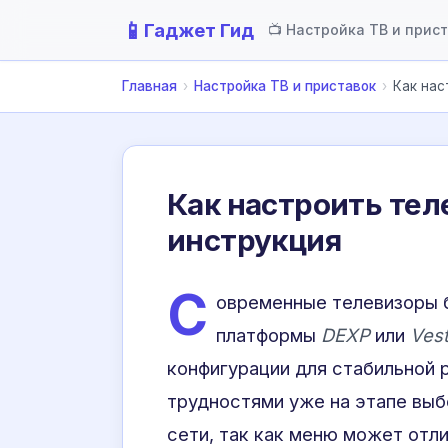
📱
Гаджет Гид
📺 Настройка ТВ и прис
Главная
›
Настройка ТВ и приставок
›
Как нас
Как настроить тел
инструкция
С
овременные телевизоры
платформы
DEXP
или
Vest
конфигурации для стабильной 
трудностями уже на этапе выб
сети, так как меню может отл