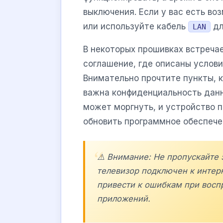
выключения. Если у вас есть в
или используйте кабель
дл
LAN
В некоторых прошивках встреча
соглашение, где описаны услови
Внимательно прочтите пункты, 
важна конфиденциальность данн
может моргнуть, и устройство 
обновить программное обеспече
⚠️ Внимание: Не пропускайте 
телевизор подключен к интер
привести к ошибкам при восп
приложений.