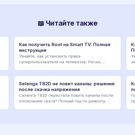
📖 Читайте также
Как получить Root на Smart TV: Полная
К
инструкция
П
Узнайте, как установить права
У
суперпользователя на телевизор. Риски,
э
методы прошивки через ADB, утил
п
Selenga T82D не ловит каналы: решение
К
после скачка напряжения
п
Селенга T82D перестала ловить каналы после
П
отключения света? Полный гид по ремонту:
п
сброс, прошивка,
т