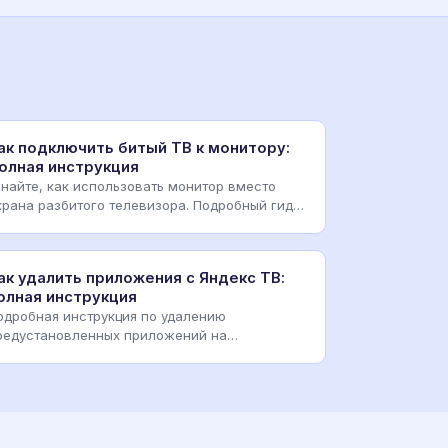
ак подключить битый ТВ к монитору:
олная инструкция
знайте, как использовать монитор вместо
крана разбитого телевизора. Подробный гид
о HDMI, VGA и U
ак удалить приложения с Яндекс ТВ:
олная инструкция
одробная инструкция по удалению
редустановленных приложений на
елевизорах Яндекс ТВ. Методы через