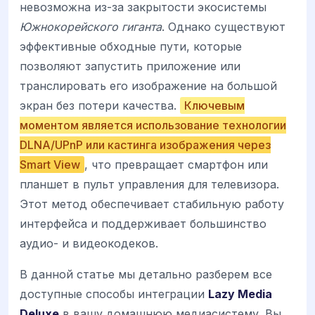
невозможна из-за закрытости экосистемы
Южнокорейского гиганта
. Однако существуют
эффективные обходные пути, которые
позволяют запустить приложение или
транслировать его изображение на большой
экран без потери качества.
Ключевым
моментом является использование технологии
DLNA/UPnP или кастинга изображения через
Smart View
, что превращает смартфон или
планшет в пульт управления для телевизора.
Этот метод обеспечивает стабильную работу
интерфейса и поддерживает большинство
аудио- и видеокодеков.
В данной статье мы детально разберем все
доступные способы интеграции
Lazy Media
Deluxe
в вашу домашнюю медиасистему. Вы