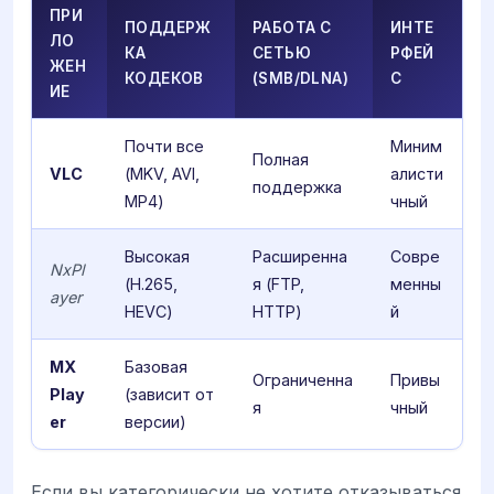
ПРИ
ПОДДЕРЖ
РАБОТА С
ИНТЕ
ЛО
КА
СЕТЬЮ
РФЕЙ
ЖЕН
КОДЕКОВ
(SMB/DLNA)
С
ИЕ
Почти все
Миним
Полная
VLC
(MKV, AVI,
алисти
поддержка
MP4)
чный
Высокая
Расширенна
Совре
NxPl
(H.265,
я (FTP,
менны
ayer
HEVC)
HTTP)
й
MX
Базовая
Ограниченна
Привы
Play
(зависит от
я
чный
er
версии)
Если вы категорически не хотите отказываться