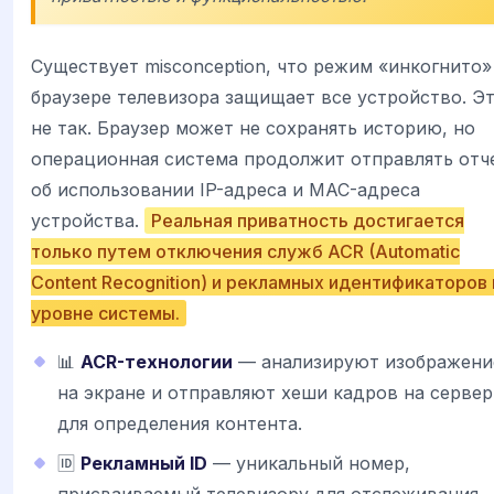
Существует misconception, что режим «инкогнито»
браузере телевизора защищает все устройство. Э
не так. Браузер может не сохранять историю, но
операционная система продолжит отправлять отч
об использовании IP-адреса и MAC-адреса
устройства.
Реальная приватность достигается
только путем отключения служб ACR (Automatic
Content Recognition) и рекламных идентификаторов 
уровне системы.
📊
ACR-технологии
— анализируют изображени
на экране и отправляют хеши кадров на сервер
для определения контента.
🆔
Рекламный ID
— уникальный номер,
присваиваемый телевизору для отслеживания