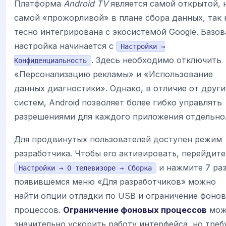
Платформа
Android TV
является самой открытой, 
самой «прожорливой» в плане сбора данных, так 
тесно интегрирована с экосистемой Google. Базов
настройка начинается с
Настройки →
. Здесь необходимо отключить
Конфиденциальность
«Персонализацию рекламы» и «Использование
данных диагностики». Однако, в отличие от други
систем, Android позволяет более гибко управлять
разрешениями для каждого приложения отдельно
Для продвинутых пользователей доступен режим
разработчика. Чтобы его активировать, перейдите
и нажмите 7 раз
Настройки → О телевизоре → Сборка
появившемся меню «Для разработчиков» можно
найти опции отладки по USB и ограничение фоно
процессов.
Ограничение фоновых процессов
мож
значительно ускорить работу интерфейса, но треб