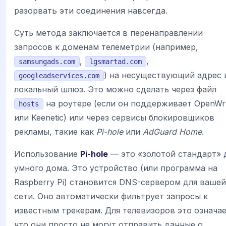
разорвать эти соединения навсегда.
Суть метода заключается в перенаправлении
запросов к доменам телеметрии (например,
,
,
samsungads.com
lgsmartad.com
) на несуществующий адрес 
googleadservices.com
локальный шлюз. Это можно сделать через файл
на роутере (если он поддерживает OpenWr
hosts
или Keenetic) или через сервисы блокировщиков
рекламы, такие как
Pi-hole
или
AdGuard Home
.
Использование
Pi-hole
— это «золотой стандарт» 
умного дома. Это устройство (или программа на
Raspberry Pi) становится DNS-сервером для вашей
сети. Оно автоматически фильтрует запросы к
известным трекерам. Для телевизоров это означае
что они просто не могут отправить данные о