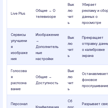
Вык
Убирает
Общие → О
лю
рекламу и сбо
Live Plus
телевизоре
чит
данных о
ь
просмотре
Сервисы
Изображение
Вык
Прекращает
улучшени
→
лю
отправку данн
я
Дополнитель
чит
о калибровке
изображе
ные
ь
экрана
ния
настройки
Голосова
Вык
Останавливает
я
Общие →
лю
фоновое
распозна
Доступность
чит
прослушивани
вание
ь
Сб
Персонал
Разрывает свя
Конфиденциа
рос