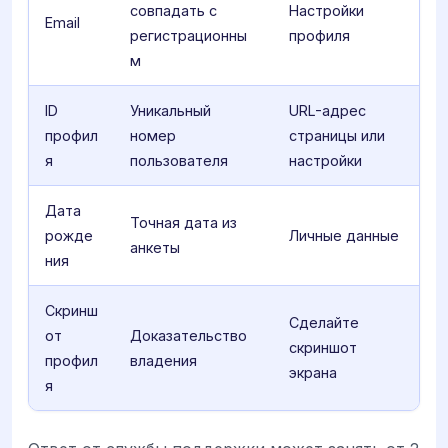
совпадать с
Настройки
Email
регистрационны
профиля
м
ID
Уникальный
URL-адрес
профил
номер
страницы или
я
пользователя
настройки
Дата
Точная дата из
рожде
Личные данные
анкеты
ния
Скринш
Сделайте
от
Доказательство
скриншот
профил
владения
экрана
я