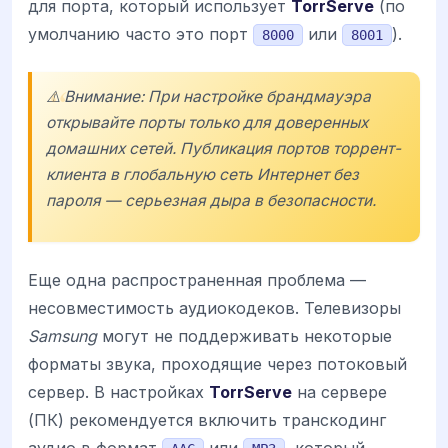
для порта, который использует
TorrServe
(по
умолчанию часто это порт
или
).
8000
8001
⚠️ Внимание: При настройке брандмауэра
открывайте порты только для доверенных
домашних сетей. Публикация портов торрент-
клиента в глобальную сеть Интернет без
пароля — серьезная дыра в безопасности.
Еще одна распространенная проблема —
несовместимость аудиокодеков. Телевизоры
Samsung
могут не поддерживать некоторые
форматы звука, проходящие через потоковый
сервер. В настройках
TorrServe
на сервере
(ПК) рекомендуется включить транскодинг
аудио в формат
или
, который