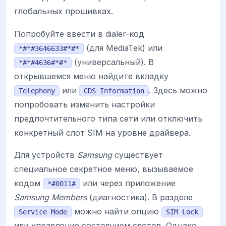
глобальных прошивках.
Попробуйте ввести в dialer-код
(для MediaTek) или
*#*#3646633#*#*
(универсальный). В
*#*#4636#*#*
открывшемся меню найдите вкладку
или
. Здесь можно
Telephony
CDS Information
попробовать изменить настройки
предпочтительного типа сети или отключить
конкретный слот SIM на уровне драйвера.
Для устройств
Samsung
существует
специальное секретное меню, вызываемое
кодом
или через приложение
*#0011#
Samsung Members
(диагностика). В разделе
можно найти опцию
Service Mode
SIM Lock
или управление состоянием слотов. Однако