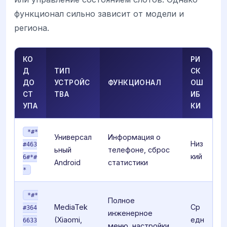
функционал сильно зависит от модели и
региона.
КО
РИ
Д
ТИП
СК
ДО
УСТРОЙС
ФУНКЦИОНАЛ
ОШ
СТ
ТВА
ИБ
УПА
КИ
*#*
Универсал
Информация о
Низ
#463
ьный
телефоне, сброс
кий
6#*#
Android
статистики
*
*#*
Полное
MediaTek
Ср
#364
инженерное
(Xiaomi,
едн
6633
меню, настройки