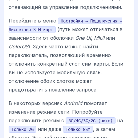
отвечающий за управление подключениями.
Перейдите в меню
Настройки → Подключения →
(путь может отличаться в
Диспетчер SIM-карт
зависимости от оболочки
One UI
,
MIUI
или
ColorOS
). Здесь часто можно найти
переключатель, позволяющий временно
отключить конкретный слот сим-карты. Если
вы не используете мобильную связь,
отключение обоих слотов может
предотвратить появление запроса.
В некоторых версиях
Android
помогает
изменение режима сети. Попробуйте
переключить режим с
на
5G/4G/3G/2G (авто)
или даже
, а затем
Только 2G
Только GSM
обратно. Это действие принудительно