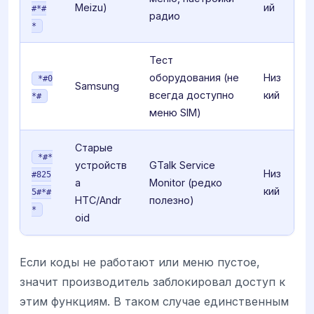
Meizu)
ий
#*#
радио
*
Тест
оборудования (не
Низ
*#0
Samsung
всегда доступно
кий
*#
меню SIM)
Старые
*#*
устройств
GTalk Service
Низ
#825
а
Monitor (редко
кий
5#*#
HTC/Andr
полезно)
*
oid
Если коды не работают или меню пустое,
значит производитель заблокировал доступ к
этим функциям. В таком случае единственным