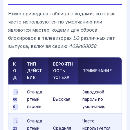
Ниже приведена таблица с кодами, которые
часто используются по умолчанию или
являются мастер-кодами для сброса
блокировок в телевизорах
LG
различных лет
выпуска, включая серию
409kt00058
.
К
ТИП
ВЕРОЯТН
О
ДЕЙСТ
ОСТЬ
ПРИМЕЧАНИЕ
Д
ВИЯ
УСПЕХА
Станда
Заводской
0
ртный
Высокая
пароль по
00
пароль
умолчанию
0
Станда
Часто
1
ртный
Средняя
используется
23