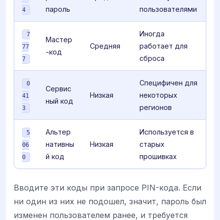
пароль
пользователями
4
Иногда
7
Мастер
Средняя
работает для
77
-код
сброса
7
Специфичен для
0
Сервис
Низкая
некоторых
41
ный код
регионов
3
Альтер
Используется в
5
нативны
Низкая
старых
06
й код
прошивках
0
Вводите эти коды при запросе PIN-кода. Если
ни один из них не подошел, значит, пароль был
изменен пользователем ранее, и требуется