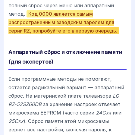
полный сброс через меню или аппаратный
метод.
Код 0000 является самым
распространенным заводским паролем для
серии RZ, попробуйте его в первую очередь.
Аппаратный сброс и отключение памяти
(для экспертов)
Если программные методы не помогают,
остается радикальный вариант — аппаратный
сброс. На материнской плате телевизора
LG
RZ-52SZ60DB
за хранение настроек отвечает
микросхема EEPROM (часто серии
24Cxx
или
25Cxx
). Сброс памяти этой микросхемы
вернет все настройки, включая пароль, к