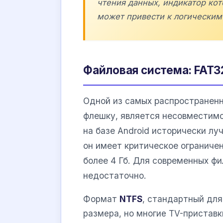
чтения данных, индикатор кот
может привести к логическим
Файловая система: FAT32
Одной из самых распространенн
флешку, является несовместим
на базе Android исторически л
он имеет критическое ограниче
более 4 Гб. Для современных фи
недостаточно.
Формат
NTFS
, стандартный для
размера, но многие TV-пристав