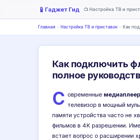
📱
Гаджет Гид
📺 Настройка ТВ и прис
Главная
›
Настройка ТВ и приставок
›
Как под
Как подключить фл
полное руководст
С
овременные
медиаплее
телевизор в мощный муль
памяти устройства часто не х
фильмов в 4K разрешении. Име
встает вопрос о расширении х