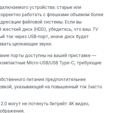
дключаемого устройства: старые или
корректно работать с флешками объемом более
 адресации файловой системы. Если вы
 жесткий диск (HDD), убедитесь, что ваш
TV
й ток через USB-порт, иначе диск будет
авать щелкающие звуки.
акие порты доступны на вашей приставке —
 компактные Micro-USB/USB Type-C, требующие
обственного питания предпочтительнее
овкой, указывающей на повышенный ток (часто
2.0 могут не потянуть битрейт 4K видео,
зображения.