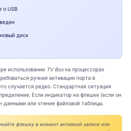
е о USB
зведен
 новый диск
при использовании
TV Box
на процессорах
требоваться ручная активация порта в
это случается редко. Стандартная ситуация
пределение. Если индикатор на флешке (если он
ен данными или чтение файловой таблицы.
екайте флешку в момент активной записи или