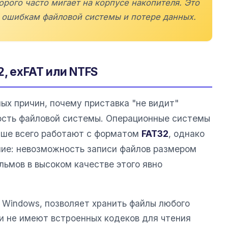
орого часто мигает на корпусе накопителя. Это
 ошибкам файловой системы и потере данных.
, exFAT или NTFS
ых причин, почему приставка "не видит"
ость файловой системы. Операционные системы
учше всего работают с форматом
FAT32
, однако
ние: невозможность записи файлов размером
льмов в высоком качестве этого явно
 Windows, позволяет хранить файлы любого
ки не имеют встроенных кодеков для чтения