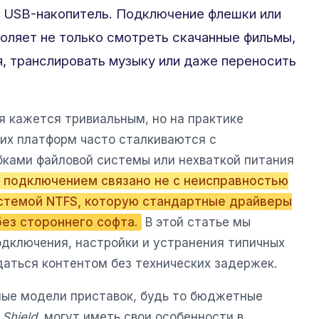
 USB-накопитель. Подключение флешки или
оляет не только смотреть скачанные фильмы,
я, транслировать музыку или даже переносить
я кажется тривиальным, но на практике
их платформ часто сталкиваются с
ками файловой системы или нехваткой питания
 подключением связано не с неисправностью
истемой NTFS, которую стандартные драйверы
без стороннего софта.
В этой статье мы
одключения, настройки и устранения типичных
даться контентом без технических задержек.
ные модели приставок, будь то бюджетные
 Shield
, могут иметь свои особенности в