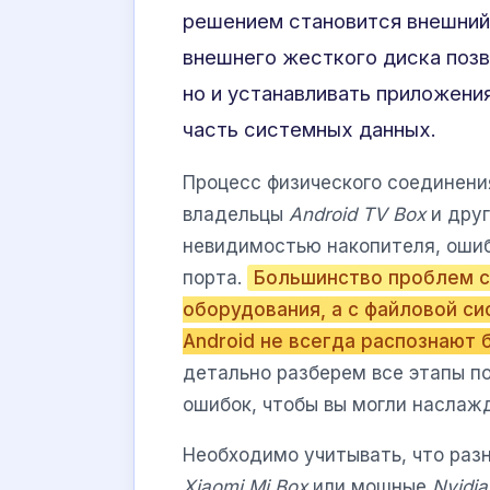
решением становится внешний
внешнего жесткого диска позв
но и устанавливать приложени
часть системных данных.
Процесс физического соединени
владельцы
Android TV Box
и друг
невидимостью накопителя, ошиб
порта.
Большинство проблем с
оборудования, а с файловой с
Android не всегда распознают 
детально разберем все этапы п
ошибок, чтобы вы могли наслаж
Необходимо учитывать, что раз
Xiaomi Mi Box
или мощные
Nvidia