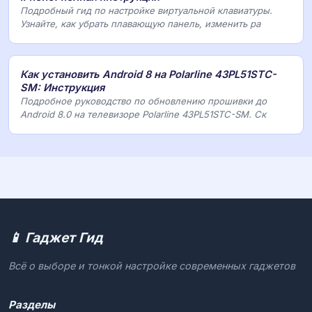
Подробный гид по настройке виртуальной клавиатуры.
Узнайте, как убрать плавающую панель, изменить ра
Как установить Android 8 на Polarline 43PL51STC-
SM: Инструкция
Подробное руководство по обновлению прошивки до
Android 8.0 на телевизоре Polarline 43PL51STC-SM. Ск
📱 Гаджет Гид
Всё о выборе и тонкой настройке современных гаджетов
Разделы