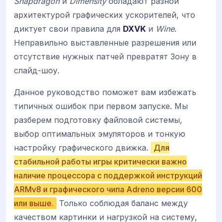
Snapdragon
и
Dimensity
обладают разной
архитектурой графических ускорителей, что
диктует свои правила для
DXVK
и
Wine
.
Неправильно выставленные разрешения или
отсутствие нужных патчей превратят Зону в
слайд-шоу.
Данное руководство поможет вам избежать
типичных ошибок при первом запуске. Мы
разберем подготовку файловой системы,
выбор оптимальных эмуляторов и тонкую
настройку графического движка.
Для
стабильной работы игры критически важно
наличие процессора с поддержкой инструкций
ARMv8 и графического чипа Adreno версии 600
или выше.
Только соблюдая баланс между
качеством картинки и нагрузкой на систему,