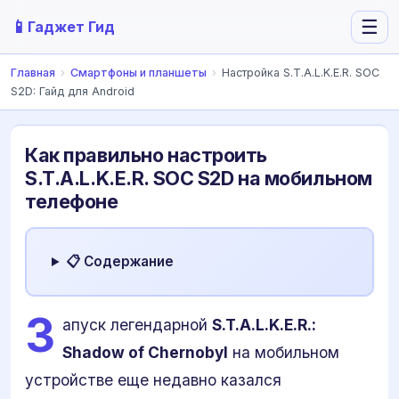
📱
☰
Гаджет Гид
Главная
›
Смартфоны и планшеты
›
Настройка S.T.A.L.K.E.R. SOC
S2D: Гайд для Android
Как правильно настроить
S.T.A.L.K.E.R. SOC S2D на мобильном
телефоне
📋 Содержание
З
апуск легендарной
S.T.A.L.K.E.R.:
Shadow of Chernobyl
на мобильном
устройстве еще недавно казался