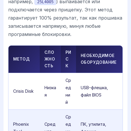
например,
) выпаивается или
25L4005
подключается через прищепку. Этот метод
гарантирует 100% результат, так как прошивка
записывается напрямую, минуя любые
программные блокировки.
СЛО
РИ
НЕОБХОДИМОЕ
МЕТОД
ЖНО
С
ОБОРУДОВАНИЕ
СТЬ
К
Ср
Низка
ед
USB-флешка,
Crisis Disk
я
ни
файл BIOS
й
Ср
Phoenix
Сред
ед
ПК, утилита,