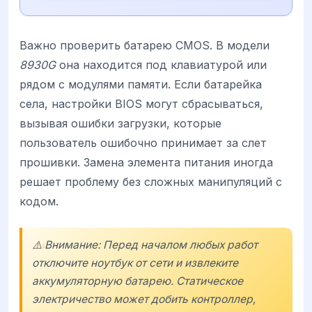
Важно проверить батарею CMOS. В модели
8930G
она находится под клавиатурой или
рядом с модулями памяти. Если батарейка
села, настройки BIOS могут сбрасываться,
вызывая ошибки загрузки, которые
пользователь ошибочно принимает за слет
прошивки. Замена элемента питания иногда
решает проблему без сложных манипуляций с
кодом.
⚠️ Внимание: Перед началом любых работ
отключите ноутбук от сети и извлеките
аккумуляторную батарею. Статическое
электричество может добить контроллер,