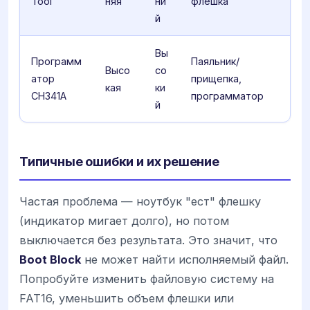
Tool
няя
ни
флешка
й
Вы
Программ
Паяльник/
Высо
со
атор
прищепка,
кая
ки
CH341A
программатор
й
Типичные ошибки и их решение
Частая проблема — ноутбук "ест" флешку
(индикатор мигает долго), но потом
выключается без результата. Это значит, что
Boot Block
не может найти исполняемый файл.
Попробуйте изменить файловую систему на
FAT16, уменьшить объем флешки или