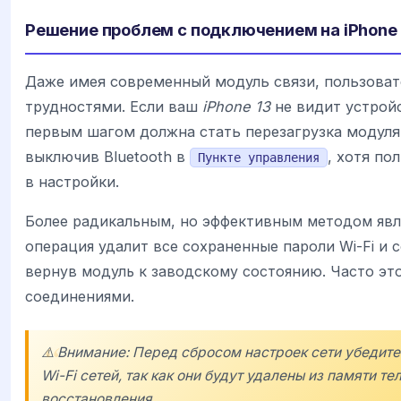
Решение проблем с подключением на iPhone 
Даже имея современный модуль связи, пользоват
трудностями. Если ваш
iPhone 13
не видит устройс
первым шагом должна стать перезагрузка модуля
выключив Bluetooth в
, хотя по
Пункте управления
в настройки.
Более радикальным, но эффективным методом явля
операция удалит все сохраненные пароли Wi-Fi и 
вернув модуль к заводскому состоянию. Часто эт
соединениями.
⚠️ Внимание: Перед сбросом настроек сети убедитес
Wi-Fi сетей, так как они будут удалены из памяти 
восстановления.