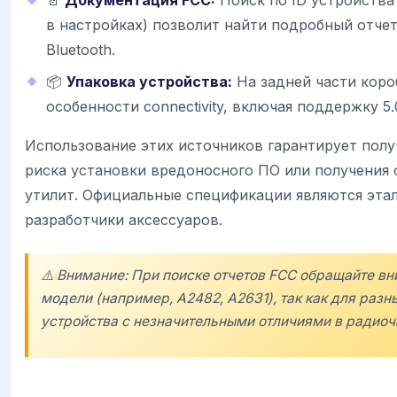
в настройках) позволит найти подробный отче
Bluetooth.
📦
Упаковка устройства:
На задней части коро
особенности connectivity, включая поддержку 5.
Использование этих источников гарантирует пол
риска установки вредоносного ПО или получения
утилит. Официальные спецификации являются эта
разработчики аксессуаров.
⚠️ Внимание: При поиске отчетов FCC обращайте в
модели (например, A2482, A2631), так как для разн
устройства с незначительными отличиями в радиоч