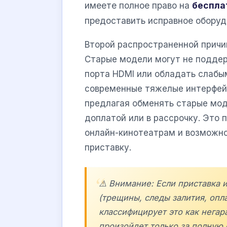
имеете полное право на
беспла
предоставить исправное оборуд
Второй распространенной причи
Старые модели могут не поддер
порта HDMI или обладать слабы
современные тяжелые интерфейс
предлагая обменять старые мо
доплатой или в рассрочку. Это 
онлайн-кинотеатрам и возможно
приставку.
⚠️ Внимание: Если приставка
(трещины, следы залития, опл
классифицирует это как негар
произойдет только за полную 