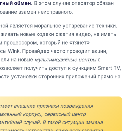
тный обмен
. В этом случае оператор обязан
ование взамен неисправного.
ной является моральное устаревание техники.
живать новые кодеки сжатия видео, не иметь
м процессором, который не «тянет»
ы Wink. Провайдер часто проводит акции,
дели на новые
мультимедийные центры
с
позволяет получить доступ к функциям Smart TV,
сти установки сторонних приложений прямо на
 имеет внешние признаки повреждения
авленный корпус), сервисный центр
антийный случай. В такой ситуации замена
стоимость устройства, даже если гарантия