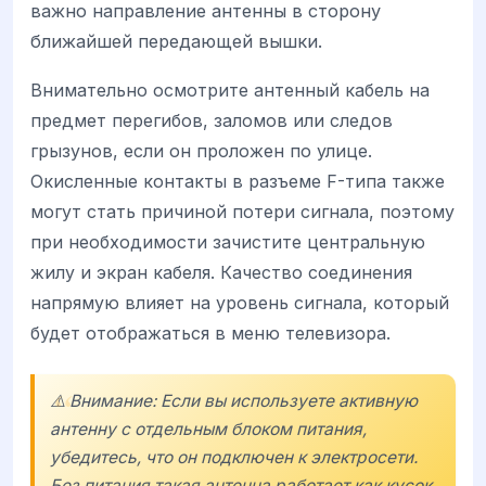
важно направление антенны в сторону
ближайшей передающей вышки.
Внимательно осмотрите антенный кабель на
предмет перегибов, заломов или следов
грызунов, если он проложен по улице.
Окисленные контакты в разъеме F-типа также
могут стать причиной потери сигнала, поэтому
при необходимости зачистите центральную
жилу и экран кабеля. Качество соединения
напрямую влияет на уровень сигнала, который
будет отображаться в меню телевизора.
⚠️ Внимание: Если вы используете активную
антенну с отдельным блоком питания,
убедитесь, что он подключен к электросети.
Без питания такая антенна работает как кусок