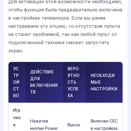
Для активации этой возможности необходимо,
чтобы функция была предварительно включена
в настройках телевизора. Если вы ранее
настраивали эту опцию, то отсутствие пульта
не станет проблемой, так как любой пульт от
подключенной техники сможет запустить
экран.
УС
ВЕРО
ДЕЙСТВИЕ
ТР
ЯТНО
НЕОБХОДИ
ДЛЯ
ОЙ
СТЬ
МЫЕ
ВКЛЮЧЕНИЯ
СТ
УСПЕ
НАСТРОЙКИ
ТВ
ВО
ХА
Игр
ова
Нажатие
Включен CEC
я
Высок
кнопки Power
в настройках