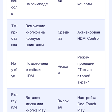
кон
ая
на геймпаде
консоли
сол
ь
TV-
Включение
при
кнопкой на
Средн
Активирован
ста
корпусе
яя
HDMI Control
вка
приставки
Режим
Но
Подключени
проекции
Низка
утб
е кабеля
"Только
я
ук
HDMI
второй
экран"
Blu-
Вставка
Настройка
ray
Высок
диска или
One Touch
пле
ая
кнопка Play
Play