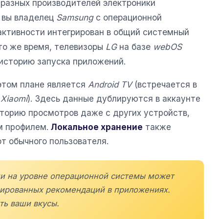
 разных производителей электроники
 вы владелец
Samsung
с операционной
 активности интегрирован в общий системный
 то же время, телевизоры
LG
на базе
webOS
историю запуска приложений.
этом плане является
Android TV
(встречается в
х
Xiaomi
). Здесь данные дублируются в аккаунте
сторию просмотров даже с других устройств,
м профилем.
Локальное хранение
также
от обычного пользователя.
ии на уровне операционной системы может
зированных рекомендаций в приложениях.
ть ваши вкусы.