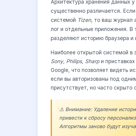
Архитектура хранения данных у
существенно различается. Если
системой
Tizen
, то ваш журнал
лог и отдельные приложения. В
разделяют историю браузера и 
Наиболее открытой системой в 
Sony
,
Philips
,
Sharp
и приставка
Google, что позволяет видеть и
если вы авторизованы под одни
присутствует, но часто скрыто 
⚠️ Внимание: Удаление истор
привести к сбросу персонали
Алгоритмы заново будут изуча