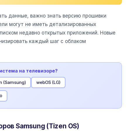
ать данные, важно знать версию прошивки
ели могут не иметь детализированных
списком недавно открытых приложений. Новые
онизировать каждый шаг с облаком
система на телевизоре?
n (Samsung)
webOS (LG)
ю
оров Samsung (Tizen OS)