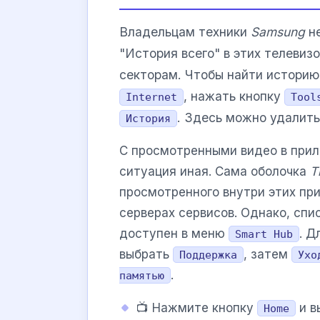
Владельцам техники
Samsung
не
"История всего" в этих телевиз
секторам. Чтобы найти историю
, нажать кнопку
Internet
Tool
. Здесь можно удалить
История
С просмотренными видео в прил
ситуация иная. Сама оболочка
T
просмотренного внутри этих пр
серверах сервисов. Однако, сп
доступен в меню
. Д
Smart Hub
выбрать
, затем
Поддержка
Ухо
.
памятью
📺 Нажмите кнопку
и в
Home