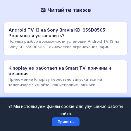
📖 Читайте также
Android TV 13 на Sony Bravia KD-65SD8505:
Реально ли установить?
Полный разбор возможности установки Android TV 13 на
Sony KD-65SD8505. Технические ограничения, офиц
Kinoplay не работает на Smart TV: причины и
решения
Приложение Kinoplay перестало запускаться на
телевизоре? Узнайте, как исправить ошибки
воспроизведен
Как обновить телевизор Bravis с флешки:
🍪 Мы используем файлы cookie для улучшения работы
пошаговая инструкция
сайта.
Узнайте, как обновить телевизор Бравис с флешки.
Принять
Подробная инструкция по прошивке, скачиванию ПО и у