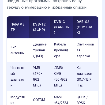
найденные программы, сохранив вашу
текущую нумерацию и избранные списки.
DVB-C
DVB-S2
ПАРАМЕ
DVB-T2
(КАБЕЛЬ
(СПУТНИ
ТР
(ЭФИР)
)
К)
Дециме
Кабель
Спутников
Тип
тровая
провайд
ая
антенны
(ДМВ)
ера
тарелка
Частотн
УМВ
ДМВ/
Ku-
ый
(470-
СМВ
диапазон
диапазо
862
(50-862
(10.7-12.7
н
МГц)
МГц)
ГГц)
Модуляц
QAM
QPSK /
COFDM
ия
(64/256)
8PSK