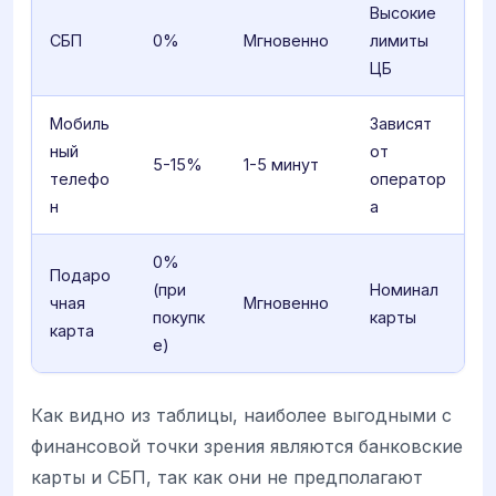
Высокие
СБП
0%
Мгновенно
лимиты
ЦБ
Мобиль
Зависят
ный
от
5-15%
1-5 минут
телефо
оператор
н
а
0%
Подаро
(при
Номинал
чная
Мгновенно
покупк
карты
карта
е)
Как видно из таблицы, наиболее выгодными с
финансовой точки зрения являются банковские
карты и СБП, так как они не предполагают