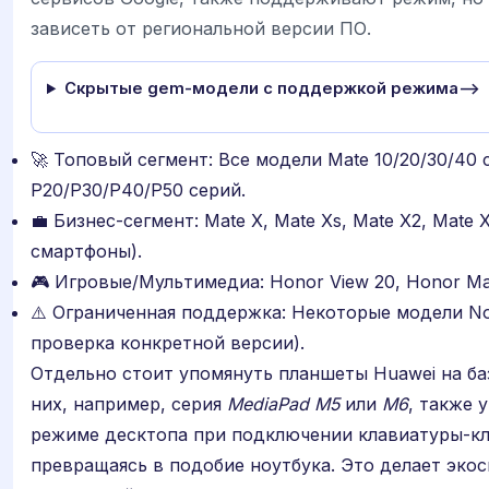
зависеть от региональной версии ПО.
Скрытые gem-модели с поддержкой режима-->
🚀 Топовый сегмент: Все модели Mate 10/20/30/40 
P20/P30/P40/P50 серий.
💼 Бизнес-сегмент: Mate X, Mate Xs, Mate X2, Mate 
смартфоны).
🎮 Игровые/Мультимедиа: Honor View 20, Honor Mag
⚠️ Ограниченная поддержка: Некоторые модели No
проверка конкретной версии).
Отдельно стоит упомянуть планшеты Huawei на ба
них, например, серия
MediaPad M5
или
M6
, также 
режиме десктопа при подключении клавиатуры-кл
превращаясь в подобие ноутбука. Это делает эко