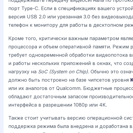
поддерживать передачу видеосигнала по протокол
порт Type-C. Если в спецификациях вашего устрой
версия USB 2.0 или урезанная 3.0 без видеовыход
телефон к монитору для работы в десктопном реж
Кроме того, критически важным параметром явля
процессора и объем оперативной памяти. Режим р
требует одновременной обработки видеопотока в
и работы нескольких приложений в окнах, что со
нагрузку на
SoC (System on Chip)
. Обычно это озна
должно быть построено на базе чипсетов уровня
K
или их аналогов от Qualcomm. Бюджетные процес
обладают достаточным запасом производительнос
интерфейса в разрешении 1080p или 4K.
Также стоит учитывать версию операционной сист
поддержка режима была внедрена и доработана в