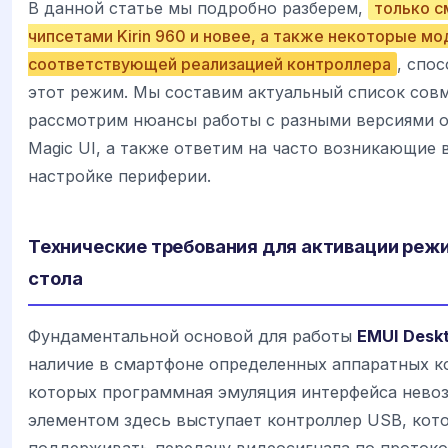
В данной статье мы подробно разберем,
только с
чипсетами Kirin 960 и новее, а также некоторые мо
соответствующей реализацией контроллера
, спо
этот режим. Мы составим актуальный список сов
рассмотрим нюансы работы с разными версиями о
Magic UI, а также ответим на часто возникающие 
настройке периферии.
Технические требования для активации реж
стола
Фундаментальной основой для работы
EMUI Desk
наличие в смартфоне определенных аппаратных к
которых программная эмуляция интерфейса нево
элементом здесь выступает контроллер USB, кот